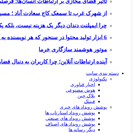
تأثیر فضای مجازی بر ارتباطات انسان‌ها؛ فرصتی 
از شهرک غرب تا سمعک کاج سعادت آباد ؛ مسیر
چرا ایمپلنت دندان دیگر یک هزینه نیست، بلکه 
6 ابزار تولید محتوا در سنجور که هر نویسنده به آن‌ها نیاز دارد
موتور هوشمند سازگاری خرما
آینده ارتباطات آنلاین؛ چرا کاربران به دنبال ف
دسته بندی سایت
تکنولوژی
اخبار فناوری
هوش مصنوعی
بلاک چین
فینتک
پوشش رویداد های خبری
پوشش رویداد استارتاپ ها
پوشش رویداد های صنعتی
پوشش رویداد های اصناف
دیگر رسانه ها