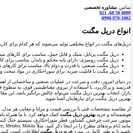
تماس:
مشاوره تخصصی
4000 50 68- 021
0990-970-1002
انواع دریل مگنت
دریل‌های مگنت در انواع مختلفی تولید می‌شوند که هر کدام برای کارب
دریل مگنت پرتابل: سبک و قابل حمل، مناسب برای کارهای میدا
دریل مگنت رومیزی: دارای پایه محکم و پایدار، مناسب برای کا
دریل مگنت صنعتی: با قدرت و دوام بالا، مناسب برای کارهای 
دریل مگنت با قابلیت ضربه: برای سوراخکاری در مواد سخت و 
در دنیای امروز، دقت و سرعت در عملیات صنعتی و ساختمانی از اهمیت
قدرتمند و پرکاربرد، با استفاده از نیروی مغناطیسی قوی، به سطوح فل
بازار، انتخاب بهترین دریل مگنت می‌تواند چالش برانگیز باشد. این مقا
بهترین دریل مگنت برای نیازهایتان آشنا شوید.
از مقایسه مشخصات فنی تا بررسی قیمت و مزایا و معایب هر مدل، ما ت
هوشمندانه و خرید
بهترین دریل مگنت
کمک خواهد کرد. با ما همراه باش
موتور، سرعت چرخش، گشتاور، قطر سوراخکاری، سیستم خنک کننده، و ق
باشید تا به طور کامل در مورد
خرید دریل مگنت
اطلاعات کسب کنید.