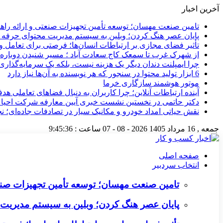
آخرین اخبار
تامین صنعت مهسان؛ توسعه تأمین تجهیزات صنعتی و ارائه را
پایان عصر هنگ کردن؛ وبلین به سیستم مدیریت محتوای حرفه ای 
تأثیر فضای مجازی بر ارتباطات انسان‌ها؛ فرصتی برای تعامل و 
از شهرک غرب تا سمعک کاج سعادت آباد ؛ مسیر شنیدن دوباره 
چرا ایمپلنت دندان دیگر یک هزینه نیست، بلکه یک سرمایه‌گذا
6 ابزار تولید محتوا در سنجور که هر نویسنده به آن‌ها نیاز دارد
موتور هوشمند سازگاری خرما
آینده ارتباطات آنلاین؛ چرا کاربران به دنبال فضاهای تعاملی هد
دکتر حاتمی در نخستین نشست خبری آیین معارفه شرکت احیا
نقش حیاتی امداد خودرو و مکانیک سیار در تصادفات جاده‌ای؛ ن
جمعه , 16 مرداد 1405
2026 - 08 - 07
ساعت :
9:45:37
صفحه اصلی
انتخاب سردبیر
تامین صنعت مهسان؛ توسعه تأمین تجهیزات صنع
پایان عصر هنگ کردن؛ وبلین به سیستم مدیریت م