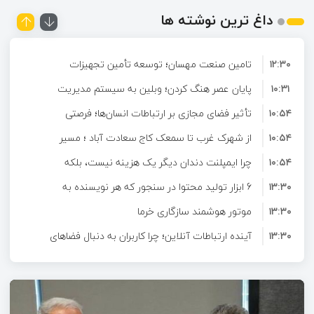
داغ ترین نوشته ها
۱۲:۳۰
تامین صنعت مهسان؛ توسعه تأمین تجهیزات
۱۰:۳۱
صنعتی و ارائه راهکارهای تخصصی برای صنایع
پایان عصر هنگ کردن؛ وبلین به سیستم مدیریت
۱۰:۵۴
محتوای حرفه ای ارتقا پیدا کرد!
تأثیر فضای مجازی بر ارتباطات انسان‌ها؛ فرصتی
۱۰:۵۴
برای تعامل و آشنایی در دنیای دیجیتال
از شهرک غرب تا سمعک کاج سعادت آباد ؛ مسیر
۱۰:۵۴
شنیدن دوباره در غرب تهران
چرا ایمپلنت دندان دیگر یک هزینه نیست، بلکه
۱۳:۳۰
6 ابزار تولید محتوا در سنجور که هر نویسنده به
یک سرمایه‌گذاری بلندمدت برای سلامتی است؟
۱۳:۳۰
آن‌ها نیاز دارد
موتور هوشمند سازگاری خرما
۱۳:۳۰
آینده ارتباطات آنلاین؛ چرا کاربران به دنبال فضاهای
۱۶:۴۰
تعاملی هدفمند هستند؟
دکتر حاتمی در نخستین نشست خبری آیین معارفه
۱۲:۳۰
نقش حیاتی امداد خودرو و مکانیک سیار در
شرکت احیا استیل فولاد بافت: محصول اصلی
شرکت آهن اسفنجی است
تصادفات جاده‌ای؛ نجات‌دهندگان در لحظات بحرانی