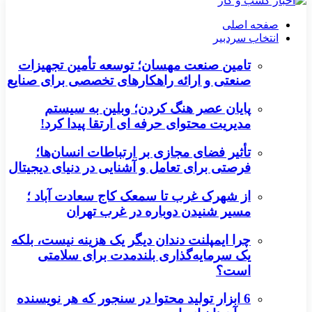
صفحه اصلی
انتخاب سردبیر
تامین صنعت مهسان؛ توسعه تأمین تجهیزات
صنعتی و ارائه راهکارهای تخصصی برای صنایع
پایان عصر هنگ کردن؛ وبلین به سیستم
مدیریت محتوای حرفه ای ارتقا پیدا کرد!
تأثیر فضای مجازی بر ارتباطات انسان‌ها؛
فرصتی برای تعامل و آشنایی در دنیای دیجیتال
از شهرک غرب تا سمعک کاج سعادت آباد ؛
مسیر شنیدن دوباره در غرب تهران
چرا ایمپلنت دندان دیگر یک هزینه نیست، بلکه
یک سرمایه‌گذاری بلندمدت برای سلامتی
است؟
6 ابزار تولید محتوا در سنجور که هر نویسنده