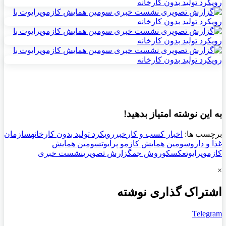
به این نوشته امتیاز بدهید!
برچسب ها:
اخبار کسب و کار
خبر
رویکرد تولید بدون کارخانه
سازمان
غذا و دارو
سومین همايش کازمو پرایوت
سومین همايش
کازموپرایوت
عکس
کوروش جم
گزارش تصویری
نشست خبری
×
اشتراک گذاری نوشته
Telegram