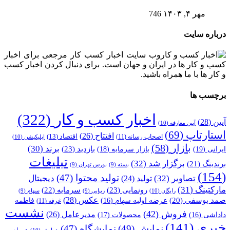
مهر ۴, ۱۴۰۳
746
درباره سایت
وب سایت اخبار کسب کار مرجعی برای اخبار
کسب و کار ها در ایران و جهان است. برای دنبال کردن اخبار کسب
و کار ها با ما همراه باشید.
برچسب ها
اخبار کسب و کار
(322)
آیین
(28)
آیین معارفه
(10)
استارتاپ
(69)
افتتاح
(26)
اقتصاد
(13)
اصحاب رسانه
(11)
اپلیکیشن
(10)
بازار
(58)
برند
(30)
بازدید
(23)
ایرانی
(19)
بازار سرمایه
(18)
تبلیغات
برگزار شد
(32)
برندینگ
(21)
بسته
(9)
بورس تهران
(9)
(154)
تولید محتوا
(47)
تصاویر
(32)
دیجیتال
تولید
(24)
مارکتینگ
(31)
رونمایی
(23)
سرمایه
(22)
رایگان
(10)
زیبایی
(9)
سهام
(9)
عکس
(28)
صمد یوسفی
(20)
عرضه اولیه سهام
(16)
فاطمه
غرفه
(11)
نشست
فروش
(42)
مدیرعامل
(26)
داداشی
(16)
محصولات
(17)
خبری
(141)
نمایش
(49)
نمایشگاه
(47)
همراه
همایش
(10)