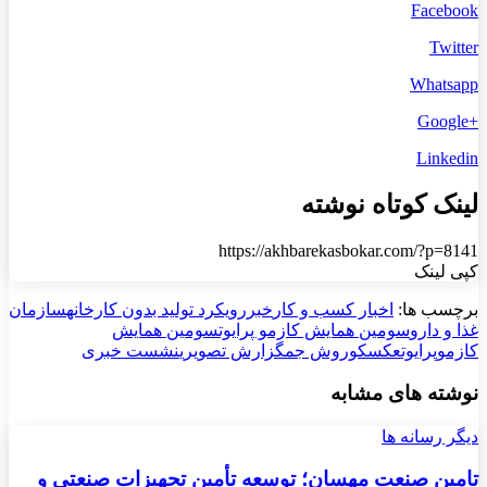
Facebook
Twitter
Whatsapp
+Google
Linkedin
لینک کوتاه نوشته
https://akhbarekasbokar.com/?p=8141
کپی لینک
برچسب ها:
اخبار کسب و کار
خبر
رویکرد تولید بدون کارخانه
سازمان
غذا و دارو
سومین همايش کازمو پرایوت
سومین همايش
کازموپرایوت
عکس
کوروش جم
گزارش تصویری
نشست خبری
نوشته های مشابه
دیگر رسانه ها
تامین صنعت مهسان؛ توسعه تأمین تجهیزات صنعتی و