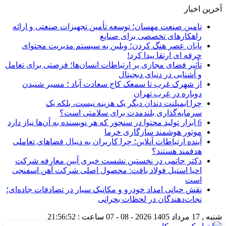
آخرین اخبار
تامین صنعت مهسان؛ توسعه تأمین تجهیزات صنعتی و ارائه
راهکارهای تخصصی برای صنایع
پایان عصر هنگ کردن؛ وبلین به سیستم مدیریت محتوای
حرفه ای ارتقا پیدا کرد!
تأثیر فضای مجازی بر ارتباطات انسان‌ها؛ فرصتی برای تعامل
و آشنایی در دنیای دیجیتال
از شهرک غرب تا سمعک کاج سعادت آباد ؛ مسیر شنیدن
دوباره در غرب تهران
چرا ایمپلنت دندان دیگر یک هزینه نیست، بلکه یک
سرمایه‌گذاری بلندمدت برای سلامتی است؟
6 ابزار تولید محتوا در سنجور که هر نویسنده به آن‌ها نیاز دارد
موتور هوشمند سازگاری خرما
آینده ارتباطات آنلاین؛ چرا کاربران به دنبال فضاهای تعاملی
هدفمند هستند؟
دکتر حاتمی در نخستین نشست خبری آیین معارفه شرکت
احیا استیل فولاد بافت: محصول اصلی شرکت آهن اسفنجی
است
نقش حیاتی امداد خودرو و مکانیک سیار در تصادفات جاده‌ای؛
نجات‌دهندگان در لحظات بحرانی
شنبه , 17 مرداد 1405
2026 - 08 - 07
ساعت :
21:56:53