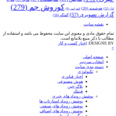
کوروش جم
(279)
هوشمند
(20)
اول
(12)
کنفرانس
(9)
گزارش تصویری
(57)
گفتگو
(16)
نقشه سایت
تمام حقوق مادی و معنوی این سایت محفوظ می باشد و استفاده از
مطالب با ذکر منبع بلامانع است.
DESIGNE BY:
اخبار کسب و کار
×
صفحه اصلی
انتخاب سردبیر
دسته بندی سایت
تکنولوژی
اخبار فناوری
هوش مصنوعی
بلاک چین
فینتک
پوشش رویداد های خبری
پوشش رویداد استارتاپ ها
پوشش رویداد های صنعتی
پوشش رویداد های اصناف
دیگر رسانه ها