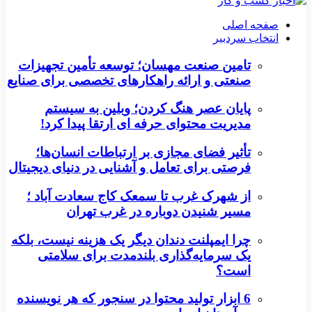
صفحه اصلی
انتخاب سردبیر
تامین صنعت مهسان؛ توسعه تأمین تجهیزات
صنعتی و ارائه راهکارهای تخصصی برای صنایع
پایان عصر هنگ کردن؛ وبلین به سیستم
مدیریت محتوای حرفه ای ارتقا پیدا کرد!
تأثیر فضای مجازی بر ارتباطات انسان‌ها؛
فرصتی برای تعامل و آشنایی در دنیای دیجیتال
از شهرک غرب تا سمعک کاج سعادت آباد ؛
مسیر شنیدن دوباره در غرب تهران
چرا ایمپلنت دندان دیگر یک هزینه نیست، بلکه
یک سرمایه‌گذاری بلندمدت برای سلامتی
است؟
6 ابزار تولید محتوا در سنجور که هر نویسنده