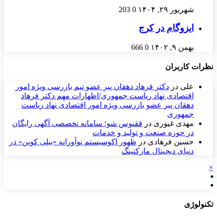
شهریور ۲۹, ۱۴۰۴
0
203
ایزوگام در کرج
بهمن ۹, ۱۴۰۲
0
666
نظرات کاربران
علی
در
دکتر فرهاد دهقان پیر عضو تيم بازرسی ويژه امور
اقتصادی نهاد رياست جمهوری/اظهارات مهم دکتر فرهاد
دهقان پیر عضو بازرسی ویژه امور اقتصادی نهاد ریاست
جمهوری
مهدی غیوری
در
ققنوس شو؛ سامانه تخصصی آگهی رایگان
در حوزه صنعت و تولید و خدمات
حسین فرهادی
در
ظهور اکوسیستم نوآورانه «بیلی کوین» در
دنیای دیجیتال مارکتینگ
×
تکنولوژی