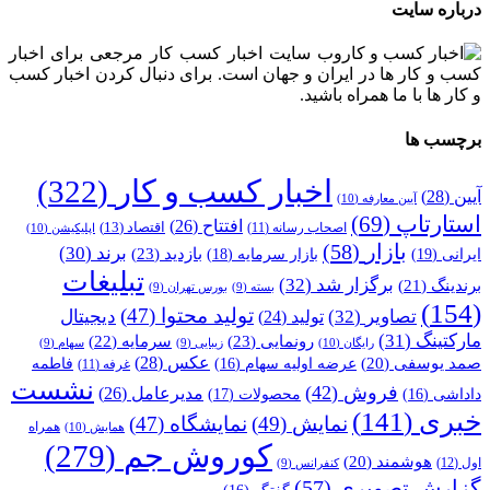
درباره سایت
وب سایت اخبار کسب کار مرجعی برای اخبار
کسب و کار ها در ایران و جهان است. برای دنبال کردن اخبار کسب
و کار ها با ما همراه باشید.
برچسب ها
اخبار کسب و کار
(322)
آیین
(28)
آیین معارفه
(10)
استارتاپ
(69)
افتتاح
(26)
اقتصاد
(13)
اصحاب رسانه
(11)
اپلیکیشن
(10)
بازار
(58)
برند
(30)
بازدید
(23)
ایرانی
(19)
بازار سرمایه
(18)
تبلیغات
برگزار شد
(32)
برندینگ
(21)
بسته
(9)
بورس تهران
(9)
(154)
تولید محتوا
(47)
تصاویر
(32)
دیجیتال
تولید
(24)
مارکتینگ
(31)
رونمایی
(23)
سرمایه
(22)
رایگان
(10)
زیبایی
(9)
سهام
(9)
عکس
(28)
صمد یوسفی
(20)
عرضه اولیه سهام
(16)
فاطمه
غرفه
(11)
نشست
فروش
(42)
مدیرعامل
(26)
داداشی
(16)
محصولات
(17)
خبری
(141)
نمایش
(49)
نمایشگاه
(47)
همراه
همایش
(10)
کوروش جم
(279)
هوشمند
(20)
اول
(12)
کنفرانس
(9)
گزارش تصویری
(57)