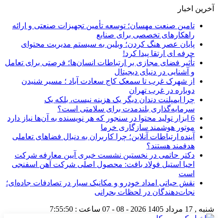
آخرین اخبار
تامین صنعت مهسان؛ توسعه تأمین تجهیزات صنعتی و ارائه
راهکارهای تخصصی برای صنایع
پایان عصر هنگ کردن؛ وبلین به سیستم مدیریت محتوای
حرفه ای ارتقا پیدا کرد!
تأثیر فضای مجازی بر ارتباطات انسان‌ها؛ فرصتی برای تعامل
و آشنایی در دنیای دیجیتال
از شهرک غرب تا سمعک کاج سعادت آباد ؛ مسیر شنیدن
دوباره در غرب تهران
چرا ایمپلنت دندان دیگر یک هزینه نیست، بلکه یک
سرمایه‌گذاری بلندمدت برای سلامتی است؟
6 ابزار تولید محتوا در سنجور که هر نویسنده به آن‌ها نیاز دارد
موتور هوشمند سازگاری خرما
آینده ارتباطات آنلاین؛ چرا کاربران به دنبال فضاهای تعاملی
هدفمند هستند؟
دکتر حاتمی در نخستین نشست خبری آیین معارفه شرکت
احیا استیل فولاد بافت: محصول اصلی شرکت آهن اسفنجی
است
نقش حیاتی امداد خودرو و مکانیک سیار در تصادفات جاده‌ای؛
نجات‌دهندگان در لحظات بحرانی
شنبه , 17 مرداد 1405
2026 - 08 - 07
ساعت :
7:55:51