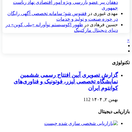
دهقان پیر عضو بازرسی ویژه امور اقتصادی نهاد ریاست
جمهوری
مهدی غیوری
در
ققنوس شو؛ سامانه تخصصی آگهی رایگان
در حوزه صنعت و تولید و خدمات
حسین فرهادی
در
ظهور اکوسیستم نوآورانه «بیلی کوین» در
دنیای دیجیتال مارکتینگ
×
تکنولوژی
گزارش تصویری آیین افتتاح رسمی ششمین
نمایشگاه تخصصی لیزر، فوتونیک و فناوری‌های
کوانتوم ایران
بهمن ۲, ۱۴۰۴
112
بازاریابی دیجیتال