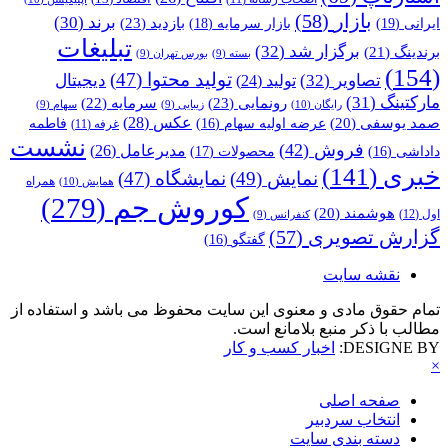
بازار
(58)
برند
(30)
بازدید
(23)
ایرانی
(19)
بازار سرمایه
(18)
تبلیغات
برگزار شد
(32)
برندینگ
(21)
بسته
(9)
بورس تهران
(9)
(154)
تولید محتوا
(47)
تصاویر
(32)
دیجیتال
تولید
(24)
مارکتینگ
(31)
رونمایی
(23)
سرمایه
(22)
رایگان
(10)
زیبایی
(9)
سهام
(9)
عکس
(28)
صمد یوسفی
(20)
عرضه اولیه سهام
(16)
فاطمه
غرفه
(11)
نشست
فروش
(42)
مدیرعامل
(26)
داداشی
(16)
محصولات
(17)
خبری
(141)
نمایش
(49)
نمایشگاه
(47)
همراه
همایش
(10)
کوروش جم
(279)
هوشمند
(20)
اول
(12)
کنفرانس
(9)
گزارش تصویری
(57)
گفتگو
(16)
نقشه سایت
تمام حقوق مادی و معنوی این سایت محفوظ می باشد و استفاده از
مطالب با ذکر منبع بلامانع است.
DESIGNE BY:
اخبار کسب و کار
×
صفحه اصلی
انتخاب سردبیر
دسته بندی سایت