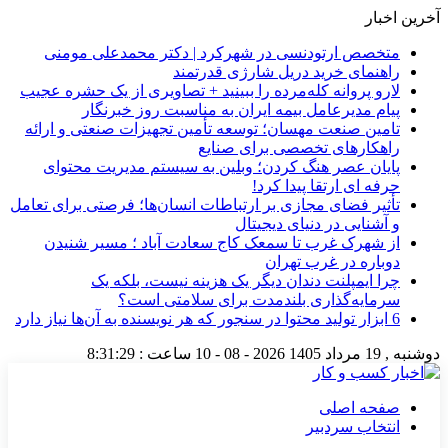
آخرین اخبار
متخصص ارتودنسی در شهرکرد | دکتر محمدعلی مومنی
راهنمای خرید دریل شارژی قدرتمند
لارو پروانه کله‌مرده را ببینید + تصاویری از یک حشره عجیب
پیام مدیرعامل بیمه ایران به مناسبت روز خبرنگار
تامین صنعت مهسان؛ توسعه تأمین تجهیزات صنعتی و ارائه
راهکارهای تخصصی برای صنایع
پایان عصر هنگ کردن؛ وبلین به سیستم مدیریت محتوای
حرفه ای ارتقا پیدا کرد!
تأثیر فضای مجازی بر ارتباطات انسان‌ها؛ فرصتی برای تعامل
و آشنایی در دنیای دیجیتال
از شهرک غرب تا سمعک کاج سعادت آباد ؛ مسیر شنیدن
دوباره در غرب تهران
چرا ایمپلنت دندان دیگر یک هزینه نیست، بلکه یک
سرمایه‌گذاری بلندمدت برای سلامتی است؟
6 ابزار تولید محتوا در سنجور که هر نویسنده به آن‌ها نیاز دارد
دوشنبه , 19 مرداد 1405
2026 - 08 - 10
ساعت :
8:31:30
صفحه اصلی
انتخاب سردبیر