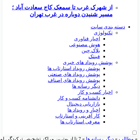
از شهرک غرب تا سمعک کاج سعادت آباد ؛
مسیر شنیدن دوباره در غرب تهران
دسته بندی سایت
تکنولوژی
اخبار فناوری
هوش مصنوعی
بلاک چین
فینتک
پوشش رویداد های خبری
پوشش رویداد استارتاپ ها
پوشش رویداد های صنعتی
پوشش رویداد های اصناف
دیگر رسانه ها
اخبار کسب و کار
دانشنامه کسب و کار
بازاریابی دیجیتال
اخبار و رویداد ها
کار آفرینی و استارتاپ
معرفی استارتاپ ها
»
مطالب
»
دیگر رسانه ها
»
7 تا از بهترین مراکز تشخیص ترکیدگی لول