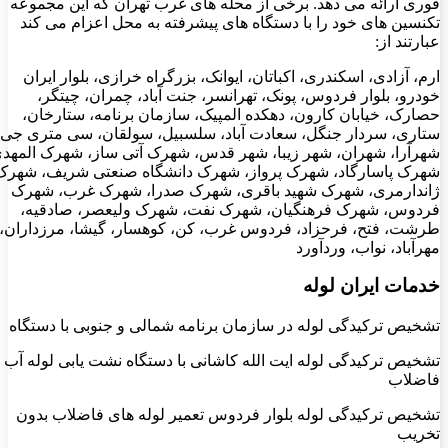
فوری ارائه می دهد. برخی از محله های غرب تهران که این مجموعه
تکنسین های خود را با دستگاه های پیشرفته به محل اعزام می کند
عبارتند از:
ارم، آزادی، اسکندری، اکباتان، ایوانک، بزرگراه خرازی، بلوار ایران
خودرو، بلوار فردوس، پونک، تهرانسر، جنت آباد، چمران، چیتگر،
حصارک، خیابان کارون، دهکده المپیک، سازمان برنامه، ستارخان،
ستاری، سردار جنگل، سعادت آباد، سلسبیل، سولقان، سی متری جی،
شهرآرا، شهران، شهر زیبا، شهر قدس، شهرک آتی ساز، شهرک المهدی
شهرک پاسارگاد، شهرک پرواز، شهرک دانشگاه صنعتی شریف، شهرک
ژاندارمری، شهرک شهید باقری، شهرک صدرا، شهرک غرب، شهرک
فردوس، شهرک فرهنگیان، شهرک نفت، شهرک ولیعصر، صادقیه،
طرشت، فتح، فرحزاد، فردوس غرب، کن، کوهسار، گیشا، مرزداران،
مهرآباد، نواب، وردآورد
خدمات ایران لوله
تشخیص ترکیدگی لوله در سازمان برنامه شمالی و جنوبی با دستگاه
تشخیص ترکیدگی لوله ایت الله کاشانی با دستگاه نشت یابی لوله آب
فاضلاب
تشخیص ترکیدگی لوله بلوار فردوس تعمیر لوله های فاضلاب بدون
تخریب