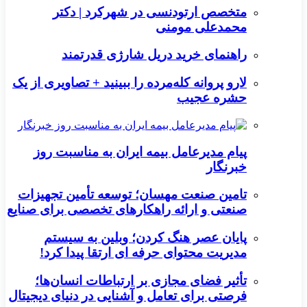
متخصص ارتودنسی در شهرکرد | دکتر
محمدعلی مومنی
راهنمای خرید دریل شارژی قدرتمند
لارو پروانه کله‌مرده را ببینید + تصاویری از یک
حشره عجیب
پیام مدیرعامل بیمه ایران به مناسبت روز
خبرنگار
تامین صنعت مهسان؛ توسعه تأمین تجهیزات
صنعتی و ارائه راهکارهای تخصصی برای صنایع
پایان عصر هنگ کردن؛ وبلین به سیستم
مدیریت محتوای حرفه ای ارتقا پیدا کرد!
تأثیر فضای مجازی بر ارتباطات انسان‌ها؛
فرصتی برای تعامل و آشنایی در دنیای دیجیتال