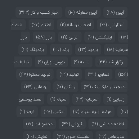
آیین
(28)
آیین معارفه
(10)
اخبار کسب و کار
(322)
استارتاپ
(69)
اصحاب رسانه
(11)
افتتاح
(26)
اقتصاد
(13)
اپلیکیشن
(10)
ایرانی
(19)
بازار
(58)
بازار
سرمایه
(18)
بازدید
(23)
برند
(30)
برندینگ
(21)
برگزار شد
(32)
بسته
(9)
بورس تهران
(9)
تبلیغات
(154)
تصاویر
(32)
تولید
(24)
تولید محتوا
(47)
دیجیتال مارکتینگ
(31)
رایگان
(10)
رونمایی
(23)
زیبایی
(9)
سرمایه
(22)
سهام
(9)
صمد یوسفی
(20)
عرضه اولیه سهام
(16)
عکس
(28)
غرفه
(11)
فاطمه داداشی
(16)
فروش
(42)
محصولات
(17)
مدیرعامل
(26)
نشست خبری
(141)
نمایش
(49)