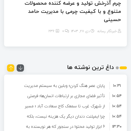
چرم آذرخش تولید و عرضه کننده محصولات
متنوع و با کیفیت چرمی با مدیریت حامد
حسینی
خبرنگار رسانه
دی ۲۸, ۱۴۰۳
0
236
داغ ترین نوشته ها
۱۰:۳۱
پایان عصر هنگ کردن؛ وبلین به سیستم مدیریت
۱۰:۵۴
محتوای حرفه ای ارتقا پیدا کرد!
تأثیر فضای مجازی بر ارتباطات انسان‌ها؛ فرصتی
۱۰:۵۴
برای تعامل و آشنایی در دنیای دیجیتال
از شهرک غرب تا سمعک کاج سعادت آباد ؛ مسیر
۱۰:۵۴
شنیدن دوباره در غرب تهران
چرا ایمپلنت دندان دیگر یک هزینه نیست، بلکه
۱۳:۳۰
6 ابزار تولید محتوا در سنجور که هر نویسنده به
یک سرمایه‌گذاری بلندمدت برای سلامتی است؟