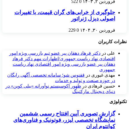
فروردین ۲, ۱۴۰۳
0
522
جلوگیری از خرابی‌های گران قیمت، با تغییرات
اصولی دیزل ژنراتور
فروردین ۳۰, ۱۴۰۴
0
229
نظرات کاربران
علی
در
دکتر فرهاد دهقان پیر عضو تيم بازرسی ويژه امور
اقتصادی نهاد رياست جمهوری/اظهارات مهم دکتر فرهاد
دهقان پیر عضو بازرسی ویژه امور اقتصادی نهاد ریاست
جمهوری
مهدی غیوری
در
ققنوس شو؛ سامانه تخصصی آگهی رایگان
در حوزه صنعت و تولید و خدمات
حسین فرهادی
در
ظهور اکوسیستم نوآورانه «بیلی کوین» در
دنیای دیجیتال مارکتینگ
تکنولوژی
گزارش تصویری آیین افتتاح رسمی ششمین
نمایشگاه تخصصی لیزر، فوتونیک و فناوری‌های
کوانتوم ایران