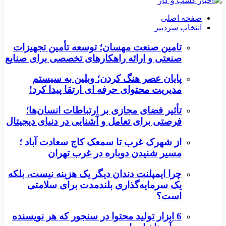
صفحه اصلی
انتخاب سردبیر
تامین صنعت مهسان؛ توسعه تأمین تجهیزات
صنعتی و ارائه راهکارهای تخصصی برای صنایع
پایان عصر هنگ کردن؛ وبلین به سیستم
مدیریت محتوای حرفه ای ارتقا پیدا کرد!
تأثیر فضای مجازی بر ارتباطات انسان‌ها؛
فرصتی برای تعامل و آشنایی در دنیای دیجیتال
از شهرک غرب تا سمعک کاج سعادت آباد ؛
مسیر شنیدن دوباره در غرب تهران
چرا ایمپلنت دندان دیگر یک هزینه نیست، بلکه
یک سرمایه‌گذاری بلندمدت برای سلامتی
است؟
6 ابزار تولید محتوا در سنجور که هر نویسنده