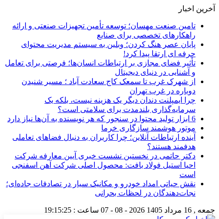
آخرین اخبار
تامین صنعت مهسان؛ توسعه تأمین تجهیزات صنعتی و ارائه
راهکارهای تخصصی برای صنایع
پایان عصر هنگ کردن؛ وبلین به سیستم مدیریت محتوای
حرفه ای ارتقا پیدا کرد!
تأثیر فضای مجازی بر ارتباطات انسان‌ها؛ فرصتی برای تعامل
و آشنایی در دنیای دیجیتال
از شهرک غرب تا سمعک کاج سعادت آباد ؛ مسیر شنیدن
دوباره در غرب تهران
چرا ایمپلنت دندان دیگر یک هزینه نیست، بلکه یک
سرمایه‌گذاری بلندمدت برای سلامتی است؟
6 ابزار تولید محتوا در سنجور که هر نویسنده به آن‌ها نیاز دارد
موتور هوشمند سازگاری خرما
آینده ارتباطات آنلاین؛ چرا کاربران به دنبال فضاهای تعاملی
هدفمند هستند؟
دکتر حاتمی در نخستین نشست خبری آیین معارفه شرکت
احیا استیل فولاد بافت: محصول اصلی شرکت آهن اسفنجی
است
نقش حیاتی امداد خودرو و مکانیک سیار در تصادفات جاده‌ای؛
نجات‌دهندگان در لحظات بحرانی
جمعه , 16 مرداد 1405
2026 - 08 - 07
ساعت :
19:15:25