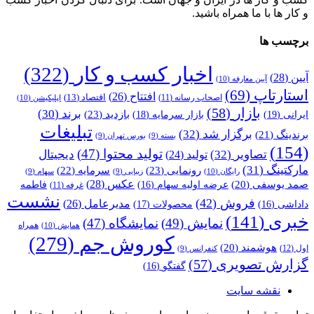
و کار ها با ما همراه باشید.
برچسب ها
اخبار کسب و کار
(322)
آیین
(28)
آیین معارفه
(10)
استارتاپ
(69)
افتتاح
(26)
اقتصاد
(13)
اصحاب رسانه
(11)
اپلیکیشن
(10)
بازار
(58)
برند
(30)
بازدید
(23)
ایرانی
(19)
بازار سرمایه
(18)
تبلیغات
برگزار شد
(32)
برندینگ
(21)
بسته
(9)
بورس تهران
(9)
(154)
تولید محتوا
(47)
تصاویر
(32)
دیجیتال
تولید
(24)
مارکتینگ
(31)
رونمایی
(23)
سرمایه
(22)
رایگان
(10)
زیبایی
(9)
سهام
(9)
عکس
(28)
صمد یوسفی
(20)
عرضه اولیه سهام
(16)
فاطمه
غرفه
(11)
نشست
فروش
(42)
مدیرعامل
(26)
داداشی
(16)
محصولات
(17)
خبری
(141)
نمایش
(49)
نمایشگاه
(47)
همراه
همایش
(10)
کوروش جم
(279)
هوشمند
(20)
اول
(12)
کنفرانس
(9)
گزارش تصویری
(57)
گفتگو
(16)
نقشه سایت