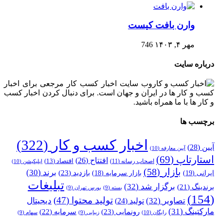
وارن بافت کیست
مهر ۴, ۱۴۰۳
746
درباره سایت
وب سایت اخبار کسب کار مرجعی برای اخبار
کسب و کار ها در ایران و جهان است. برای دنبال کردن اخبار کسب
و کار ها با ما همراه باشید.
برچسب ها
اخبار کسب و کار
(322)
آیین
(28)
آیین معارفه
(10)
استارتاپ
(69)
افتتاح
(26)
اقتصاد
(13)
اصحاب رسانه
(11)
اپلیکیشن
(10)
بازار
(58)
برند
(30)
بازدید
(23)
ایرانی
(19)
بازار سرمایه
(18)
تبلیغات
برگزار شد
(32)
برندینگ
(21)
بسته
(9)
بورس تهران
(9)
(154)
تولید محتوا
(47)
تصاویر
(32)
دیجیتال
تولید
(24)
مارکتینگ
(31)
رونمایی
(23)
سرمایه
(22)
رایگان
(10)
زیبایی
(9)
سهام
(9)