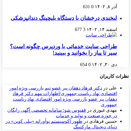
آذر ۸, ۱۴۰۲
0
631
لبخندی درخشان با دستگاه بلیچینگ دندانپزشکی
اسفند ۱۴, ۱۴۰۲
3
677
طراحی سایت خدماتی با وردپرس چگونه است؟
سیر تا پیاز را بخوانید و ببینید!
دی ۳۰, ۱۴۰۲
0
654
نظرات کاربران
علی
در
دکتر فرهاد دهقان پیر عضو تيم بازرسی ويژه امور
اقتصادی نهاد رياست جمهوری/اظهارات مهم دکتر فرهاد
دهقان پیر عضو بازرسی ویژه امور اقتصادی نهاد ریاست
جمهوری
مهدی غیوری
در
ققنوس شو؛ سامانه تخصصی آگهی رایگان
در حوزه صنعت و تولید و خدمات
حسین فرهادی
در
ظهور اکوسیستم نوآورانه «بیلی کوین» در
دنیای دیجیتال مارکتینگ