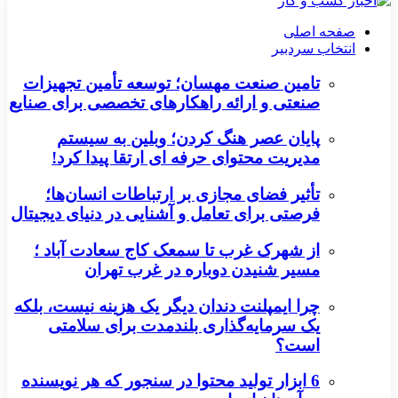
صفحه اصلی
انتخاب سردبیر
تامین صنعت مهسان؛ توسعه تأمین تجهیزات
صنعتی و ارائه راهکارهای تخصصی برای صنایع
پایان عصر هنگ کردن؛ وبلین به سیستم
مدیریت محتوای حرفه ای ارتقا پیدا کرد!
تأثیر فضای مجازی بر ارتباطات انسان‌ها؛
فرصتی برای تعامل و آشنایی در دنیای دیجیتال
از شهرک غرب تا سمعک کاج سعادت آباد ؛
مسیر شنیدن دوباره در غرب تهران
چرا ایمپلنت دندان دیگر یک هزینه نیست، بلکه
یک سرمایه‌گذاری بلندمدت برای سلامتی
است؟
6 ابزار تولید محتوا در سنجور که هر نویسنده