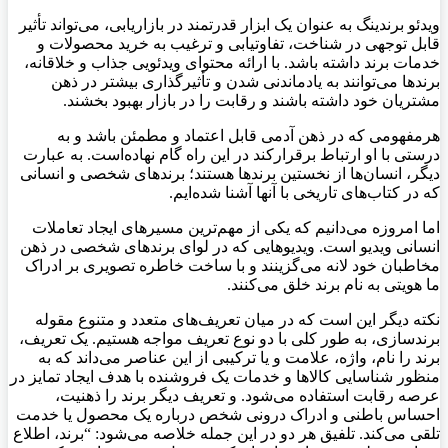
ویدئو برندینگ به عنوان یک ابزار قدرتمند در بازاریابی، می‌تواند تأثیر
قابل توجهی در شناخت، تفاوتیابی و ترغیب به خرید محصولات و
خدمات برند داشته باشد. با ارائه محتوای ویدئویی جذاب و خلاقانه،
برندها می‌توانند به یادماندنی شدن و تأثیرگذاری بیشتر در ذهن
مشتریان خود داشته باشند و رقابت را در بازار بهبود بخشند.
هرمفهومی که در ذهن آدمی قابل اعتماد و مطمئن باشد و به
درستی با او ارتباط برقرارکند در این راه گام نهاده‌است. به عبارت
دیگر، انسان‌ها از نخستین برندها هستند؛ برندهای شخصی و انسانی
که در کتاب‌های تاریخی با آنها آشنا شده‌ایم.
اما امروزه می‌دانیم که یکی از مهم‌ترین مسیرهای ایجاد تعاملات
انسانی ویدیو است. ویدیوهایی که در لوای برندهای شخصی در ذهن
مخاطبان خود لانه می‌گزینند و با ساخت خاطره تصویری بر ادراک
ما هویتی به نام برند خلق می‌کنند.
نکته دیگر این است که در میان تعریف‌های متعدد و متنوع مقوله
برندسازی، به طور کلی با دو نوع تعریف مواجه هستیم. یک تعریف،
برند را نام، واژه، علامت و یا ترکیبی از این عناصر می‌داند که به
منظور شناسایی کالاها و خدمات یک فروشنده با هدف ایجاد تمایز در
عرصه رقابت استفاده می‌شود. و تعریف دیگر برند را ذهنیت،
احساس باطنی و ادراک درونی شخص درباره یک محصول یا خدمت
تلقی می‌کند. تلفیق هر دو در این جمله خلاصه می‌شود: “برند، اطلاع