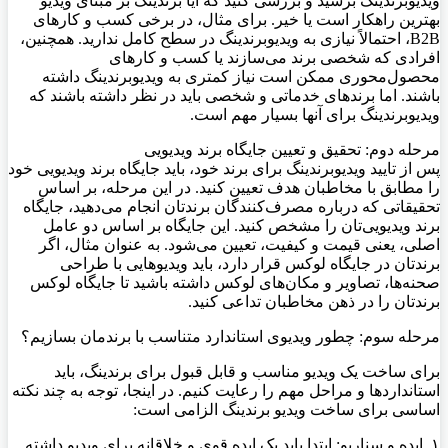
ویدیوبرندینگ برسید و بررسی کنید که آیا برندینگ بر مبنای ویدیو
بهترین راهکار است یا خیر. برای مثال، در برخی کسب و کارهای
B2B، احتمالاً نیازی به ویدیوبرندینگ در سطح کامل ندارید. همچنین،
افرادی که شخصی برند می‌سازند یا کسب و کارهای
محصول‌محوری ممکن است نیاز کمتری به ویدیوبرندینگ داشته
باشند. اما برندهای خدماتی و شخصی باید در نظر داشته باشند که
ویدیوبرندینگ برای آنها بسیار مهم است.
مرحله دوم: تحقیق و تعیین جایگاه برند ویدیویی
پس از تایید ویدیوبرندینگ برای برند خود، باید جایگاه برند ویدیویی خود
را مطابق با مخاطبان هدف تعیین کنید. در این مرحله، بر اساس
تحقیقاتی که درباره مصرف‌کنندگان برندتان انجام می‌دهید، جایگاه
برند ویدیویی‌تان را مشخص کنید. این جایگاه بر اساس دو عامل
اصلی، یعنی قیمت و کیفیت، تعیین می‌شود. به عنوان مثال، اگر
برندتان در جایگاه لوکس قرار دارد، باید ویدیوهایی با طراحی
صحنه‌ها، تصاویر و مکان‌های لوکس داشته باشید تا جایگاه لوکس
برندتان را در ذهن مخاطبان تداعی کنید.
مرحله سوم: چطور ویدیوی استاندارد متناسب با برندمان بسازیم؟
برای ساخت یک ویدیو مناسب و قابل قبول برای برندینگ، باید
استانداردها و مراحل مهم را رعایت کنیم. در اینجا، توجه به چند نکته
اساسی برای ساخت ویدیو برندینگ الزامی است:
۱. ایده و سناریو: ابتدا باید یک ایده قوی و خلاقانه برای ویدیو داشته