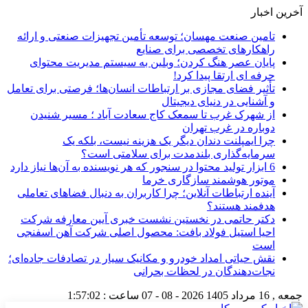
آخرین اخبار
تامین صنعت مهسان؛ توسعه تأمین تجهیزات صنعتی و ارائه
راهکارهای تخصصی برای صنایع
پایان عصر هنگ کردن؛ وبلین به سیستم مدیریت محتوای
حرفه ای ارتقا پیدا کرد!
تأثیر فضای مجازی بر ارتباطات انسان‌ها؛ فرصتی برای تعامل
و آشنایی در دنیای دیجیتال
از شهرک غرب تا سمعک کاج سعادت آباد ؛ مسیر شنیدن
دوباره در غرب تهران
چرا ایمپلنت دندان دیگر یک هزینه نیست، بلکه یک
سرمایه‌گذاری بلندمدت برای سلامتی است؟
6 ابزار تولید محتوا در سنجور که هر نویسنده به آن‌ها نیاز دارد
موتور هوشمند سازگاری خرما
آینده ارتباطات آنلاین؛ چرا کاربران به دنبال فضاهای تعاملی
هدفمند هستند؟
دکتر حاتمی در نخستین نشست خبری آیین معارفه شرکت
احیا استیل فولاد بافت: محصول اصلی شرکت آهن اسفنجی
است
نقش حیاتی امداد خودرو و مکانیک سیار در تصادفات جاده‌ای؛
نجات‌دهندگان در لحظات بحرانی
جمعه , 16 مرداد 1405
2026 - 08 - 07
ساعت :
1:57:03