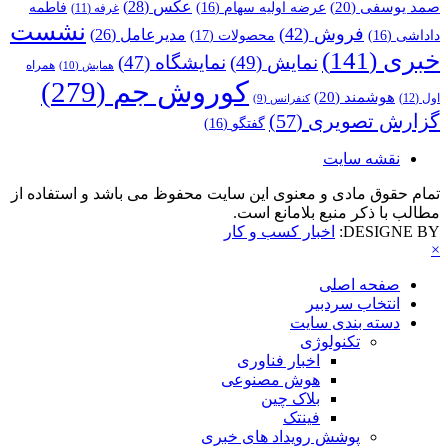
عکس
(28)
صمد یوسفی
(20)
عرضه اولیه سهام
(16)
فاطمه
غرفه
(11)
نشست
فروش
(42)
مدیرعامل
(26)
داداشی
(16)
محصولات
(17)
خبری
(141)
نمایش
(49)
نمایشگاه
(47)
همراه
همایش
(10)
کوروش جم
(279)
هوشمند
(20)
اول
(12)
کنفرانس
(9)
گزارش تصویری
(57)
گفتگو
(16)
نقشه سایت
تمام حقوق مادی و معنوی این سایت محفوظ می باشد و استفاده از
مطالب با ذکر منبع بلامانع است.
DESIGNE BY:
اخبار کسب و کار
×
صفحه اصلی
انتخاب سردبیر
دسته بندی سایت
تکنولوژی
اخبار فناوری
هوش مصنوعی
بلاک چین
فینتک
پوشش رویداد های خبری