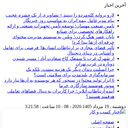
آخرین اخبار
لارو پروانه کله‌مرده را ببینید + تصاویری از یک حشره عجیب
پیام مدیرعامل بیمه ایران به مناسبت روز خبرنگار
تامین صنعت مهسان؛ توسعه تأمین تجهیزات صنعتی و ارائه
راهکارهای تخصصی برای صنایع
پایان عصر هنگ کردن؛ وبلین به سیستم مدیریت محتوای
حرفه ای ارتقا پیدا کرد!
تأثیر فضای مجازی بر ارتباطات انسان‌ها؛ فرصتی برای تعامل
و آشنایی در دنیای دیجیتال
از شهرک غرب تا سمعک کاج سعادت آباد ؛ مسیر شنیدن
دوباره در غرب تهران
چرا ایمپلنت دندان دیگر یک هزینه نیست، بلکه یک
سرمایه‌گذاری بلندمدت برای سلامتی است؟
6 ابزار تولید محتوا در سنجور که هر نویسنده به آن‌ها نیاز دارد
موتور هوشمند سازگاری خرما
آینده ارتباطات آنلاین؛ چرا کاربران به دنبال فضاهای تعاملی
هدفمند هستند؟
دوشنبه , 19 مرداد 1405
2026 - 08 - 10
ساعت :
3:21:59
صفحه اصلی
انتخاب سردبیر