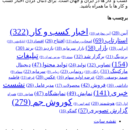
کسب و کار ها در ایران و جهان است. برای دنبال کردن اخبار کسب
و کار ها با ما همراه باشید.
برچسب ها
اخبار کسب و کار
(322)
آیین
(28)
آیین معارفه
(10)
استارتاپ
(69)
افتتاح
(26)
اقتصاد
(13)
اصحاب رسانه
(11)
اپلیکیشن
(10)
بازار
(58)
برند
(30)
بازدید
(23)
ایرانی
(19)
بازار سرمایه
(18)
تبلیغات
برگزار شد
(32)
برندینگ
(21)
بسته
(9)
بورس تهران
(9)
(154)
تولید محتوا
(47)
تصاویر
(32)
دیجیتال
تولید
(24)
مارکتینگ
(31)
رونمایی
(23)
سرمایه
(22)
رایگان
(10)
زیبایی
(9)
سهام
(9)
عکس
(28)
صمد یوسفی
(20)
عرضه اولیه سهام
(16)
فاطمه
غرفه
(11)
نشست
فروش
(42)
مدیرعامل
(26)
داداشی
(16)
محصولات
(17)
خبری
(141)
نمایش
(49)
نمایشگاه
(47)
همراه
همایش
(10)
کوروش جم
(279)
هوشمند
(20)
اول
(12)
کنفرانس
(9)
گزارش تصویری
(57)
گفتگو
(16)
نقشه سایت