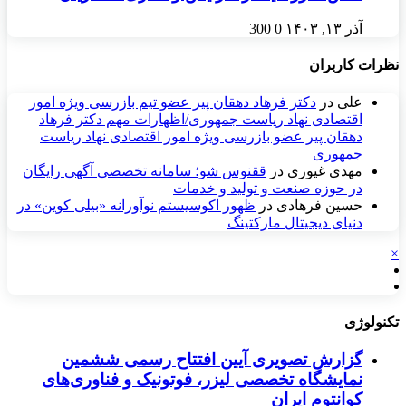
آذر ۱۳, ۱۴۰۳
0
300
نظرات کاربران
علی
در
دکتر فرهاد دهقان پیر عضو تيم بازرسی ويژه امور
اقتصادی نهاد رياست جمهوری/اظهارات مهم دکتر فرهاد
دهقان پیر عضو بازرسی ویژه امور اقتصادی نهاد ریاست
جمهوری
مهدی غیوری
در
ققنوس شو؛ سامانه تخصصی آگهی رایگان
در حوزه صنعت و تولید و خدمات
حسین فرهادی
در
ظهور اکوسیستم نوآورانه «بیلی کوین» در
دنیای دیجیتال مارکتینگ
×
تکنولوژی
گزارش تصویری آیین افتتاح رسمی ششمین
نمایشگاه تخصصی لیزر، فوتونیک و فناوری‌های
کوانتوم ایران