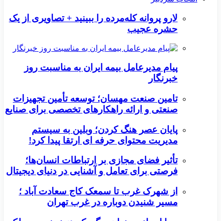
لارو پروانه کله‌مرده را ببینید + تصاویری از یک
حشره عجیب
پیام مدیرعامل بیمه ایران به مناسبت روز
خبرنگار
تامین صنعت مهسان؛ توسعه تأمین تجهیزات
صنعتی و ارائه راهکارهای تخصصی برای صنایع
پایان عصر هنگ کردن؛ وبلین به سیستم
مدیریت محتوای حرفه ای ارتقا پیدا کرد!
تأثیر فضای مجازی بر ارتباطات انسان‌ها؛
فرصتی برای تعامل و آشنایی در دنیای دیجیتال
از شهرک غرب تا سمعک کاج سعادت آباد ؛
مسیر شنیدن دوباره در غرب تهران