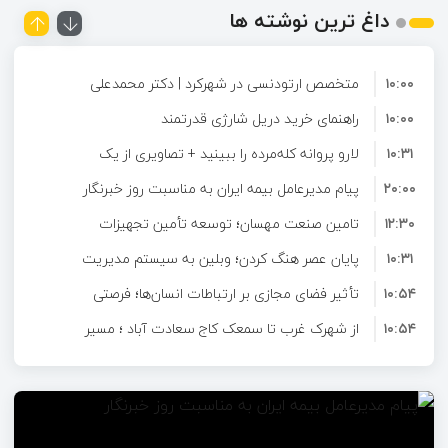
داغ ترین نوشته ها
۱۰:۰۰
متخصص ارتودنسی در شهرکرد | دکتر محمدعلی
۱۰:۰۰
مومنی
راهنمای خرید دریل شارژی قدرتمند
۱۰:۳۱
لارو پروانه کله‌مرده را ببینید + تصاویری از یک
۲۰:۰۰
حشره عجیب
پیام مدیرعامل بیمه ایران به مناسبت روز خبرنگار
۱۲:۳۰
تامین صنعت مهسان؛ توسعه تأمین تجهیزات
۱۰:۳۱
صنعتی و ارائه راهکارهای تخصصی برای صنایع
پایان عصر هنگ کردن؛ وبلین به سیستم مدیریت
۱۰:۵۴
محتوای حرفه ای ارتقا پیدا کرد!
تأثیر فضای مجازی بر ارتباطات انسان‌ها؛ فرصتی
۱۰:۵۴
برای تعامل و آشنایی در دنیای دیجیتال
از شهرک غرب تا سمعک کاج سعادت آباد ؛ مسیر
۱۰:۵۴
شنیدن دوباره در غرب تهران
چرا ایمپلنت دندان دیگر یک هزینه نیست، بلکه
۱۳:۳۰
6 ابزار تولید محتوا در سنجور که هر نویسنده به
یک سرمایه‌گذاری بلندمدت برای سلامتی است؟
آن‌ها نیاز دارد