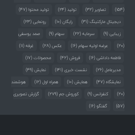
(154)
تصاویر
(32)
تولید
(24)
تولید محتوا
(47)
دیجیتال مارکتینگ
(31)
رایگان
(10)
رونمایی
(23)
زیبایی
(9)
سرمایه
(22)
سهام
(9)
صمد یوسفی
(20)
عرضه اولیه سهام
(16)
عکس
(28)
غرفه
(11)
فاطمه داداشی
(16)
فروش
(42)
محصولات
(17)
مدیرعامل
(26)
نشست خبری
(141)
نمایش
(49)
نمایشگاه
(47)
همایش
(10)
همراه اول
(12)
هوشمند
(20)
کنفرانس
(9)
کوروش جم
(279)
گزارش تصویری
(57)
گفتگو
(16)